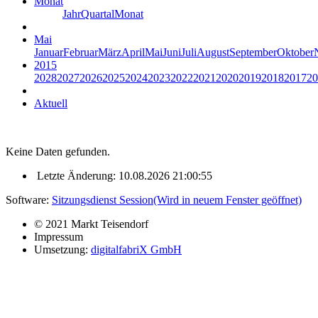
Monat
Jahr
Quartal
Monat
Mai
Januar
Februar
März
April
Mai
Juni
Juli
August
September
Oktober
2015
2028
2027
2026
2025
2024
2023
2022
2021
2020
2019
2018
2017
20
Aktuell
Keine Daten gefunden.
Letzte Änderung: 10.08.2026 21:00:55
Software:
Sitzungsdienst
Session
(Wird in neuem Fenster geöffnet)
© 2021 Markt Teisendorf
Impressum
Umsetzung:
digitalfabriX GmbH