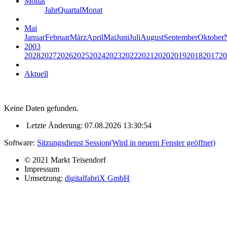
Monat
Jahr
Quartal
Monat
Mai
Januar
Februar
März
April
Mai
Juni
Juli
August
September
Oktober
2003
2028
2027
2026
2025
2024
2023
2022
2021
2020
2019
2018
2017
20
Aktuell
Keine Daten gefunden.
Letzte Änderung: 07.08.2026 13:30:54
Software:
Sitzungsdienst
Session
(Wird in neuem Fenster geöffnet)
© 2021 Markt Teisendorf
Impressum
Umsetzung:
digitalfabriX GmbH