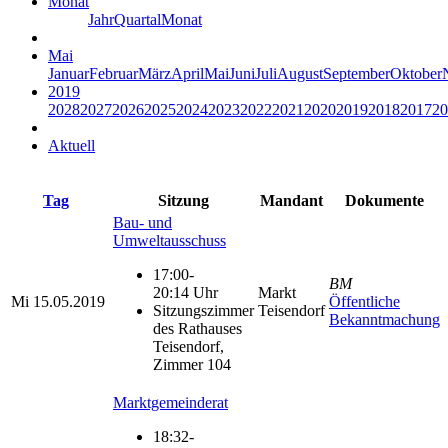
Monat
Jahr
Quartal
Monat
Mai
Januar
Februar
März
April
Mai
Juni
Juli
August
September
Oktober
2019
2028
2027
2026
2025
2024
2023
2022
2021
2020
2019
2018
2017
20
Aktuell
Tag
Sitzung
Mandant
Dokumente
Bau- und
Umweltausschuss
17:00-
BM
20:14 Uhr
Markt
Mi
15.05.2019
Öffentliche
Sitzungszimmer
Teisendorf
Bekanntmachung
des Rathauses
Teisendorf,
Zimmer 104
Marktgemeinderat
18:32-