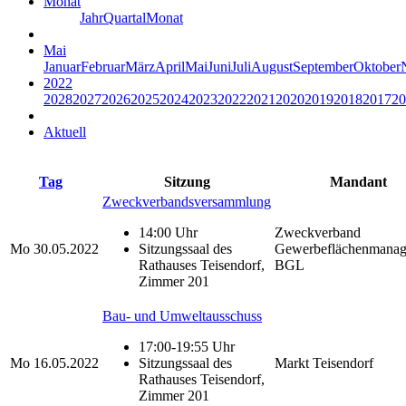
Monat
Jahr
Quartal
Monat
Mai
Januar
Februar
März
April
Mai
Juni
Juli
August
September
Oktober
2022
2028
2027
2026
2025
2024
2023
2022
2021
2020
2019
2018
2017
20
Aktuell
Tag
Sitzung
Mandant
Zweckverbandsversammlung
14:00 Uhr
Zweckverband
Mo
30.05.2022
Sitzungssaal des
Gewerbeflächenmana
Rathauses Teisendorf,
BGL
Zimmer 201
Bau- und Umweltausschuss
17:00-19:55 Uhr
Mo
16.05.2022
Sitzungssaal des
Markt Teisendorf
Rathauses Teisendorf,
Zimmer 201