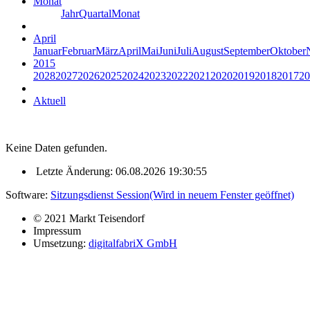
Monat
Jahr
Quartal
Monat
April
Januar
Februar
März
April
Mai
Juni
Juli
August
September
Oktober
2015
2028
2027
2026
2025
2024
2023
2022
2021
2020
2019
2018
2017
20
Aktuell
Keine Daten gefunden.
Letzte Änderung: 06.08.2026 19:30:55
Software:
Sitzungsdienst
Session
(Wird in neuem Fenster geöffnet)
© 2021 Markt Teisendorf
Impressum
Umsetzung:
digitalfabriX GmbH