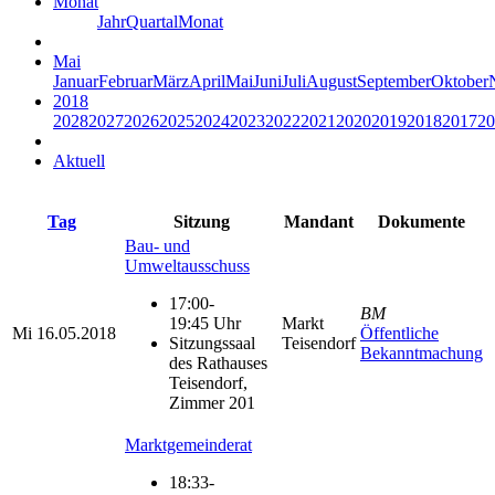
Monat
Jahr
Quartal
Monat
Mai
Januar
Februar
März
April
Mai
Juni
Juli
August
September
Oktober
2018
2028
2027
2026
2025
2024
2023
2022
2021
2020
2019
2018
2017
20
Aktuell
Tag
Sitzung
Mandant
Dokumente
Bau- und
Umweltausschuss
17:00-
BM
19:45 Uhr
Markt
Mi
16.05.2018
Öffentliche
Sitzungssaal
Teisendorf
Bekanntmachung
des Rathauses
Teisendorf,
Zimmer 201
Marktgemeinderat
18:33-