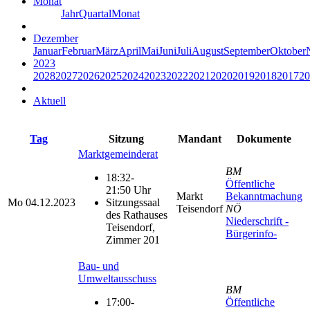
Monat
Jahr
Quartal
Monat
Dezember
Januar
Februar
März
April
Mai
Juni
Juli
August
September
Oktober
2023
2028
2027
2026
2025
2024
2023
2022
2021
2020
2019
2018
2017
20
Aktuell
Tag
Sitzung
Mandant
Dokumente
Marktgemeinderat
BM
18:32-
Öffentliche
21:50 Uhr
Markt
Bekanntmachung
Mo
04.12.2023
Sitzungssaal
Teisendorf
NÖ
des Rathauses
Niederschrift -
Teisendorf,
Bürgerinfo-
Zimmer 201
Bau- und
Umweltausschuss
BM
17:00-
Öffentliche