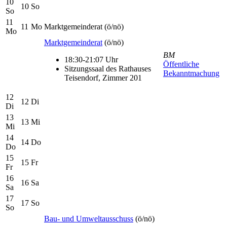
10
10
So
So
11
11
Mo
Marktgemeinderat
(ö/nö)
Mo
Marktgemeinderat
(ö/nö)
BM
18:30-21:07 Uhr
Öffentliche
Sitzungssaal des Rathauses
Bekanntmachung
Teisendorf, Zimmer 201
12
12
Di
Di
13
13
Mi
Mi
14
14
Do
Do
15
15
Fr
Fr
16
16
Sa
Sa
17
17
So
So
Bau- und Umweltausschuss
(ö/nö)