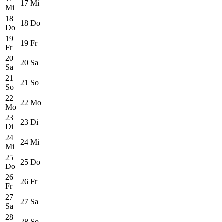
17
Mi
Mi
18
18
Do
Do
19
19
Fr
Fr
20
20
Sa
Sa
21
21
So
So
22
22
Mo
Mo
23
23
Di
Di
24
24
Mi
Mi
25
25
Do
Do
26
26
Fr
Fr
27
27
Sa
Sa
28
28
So