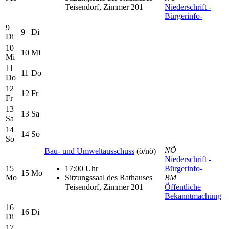
Teisendorf, Zimmer 201
Niederschrift -
Bürgerinfo-
9
9
Di
Di
10
10
Mi
Mi
11
11
Do
Do
12
12
Fr
Fr
13
13
Sa
Sa
14
14
So
So
NÖ
Bau- und Umweltausschuss
(ö/nö)
Niederschrift -
15
17:00 Uhr
Bürgerinfo-
15
Mo
Mo
Sitzungssaal des Rathauses
BM
Teisendorf, Zimmer 201
Öffentliche
Bekanntmachung
16
16
Di
Di
17