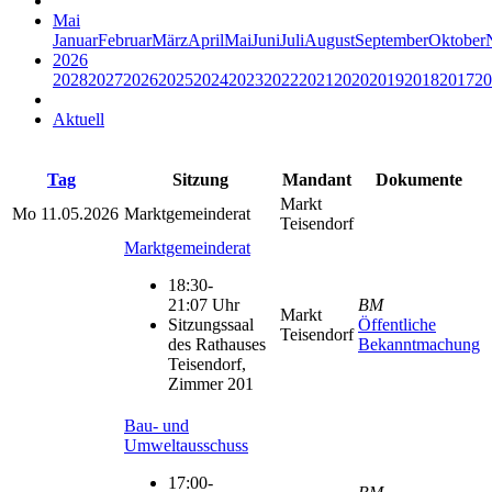
Mai
Januar
Februar
März
April
Mai
Juni
Juli
August
September
Oktober
2026
2028
2027
2026
2025
2024
2023
2022
2021
2020
2019
2018
2017
20
Aktuell
Tag
Sitzung
Mandant
Dokumente
Markt
Mo
11.05.2026
Marktgemeinderat
Teisendorf
Marktgemeinderat
18:30-
21:07 Uhr
BM
Markt
Sitzungssaal
Öffentliche
Teisendorf
des Rathauses
Bekanntmachung
Teisendorf,
Zimmer 201
Bau- und
Umweltausschuss
17:00-