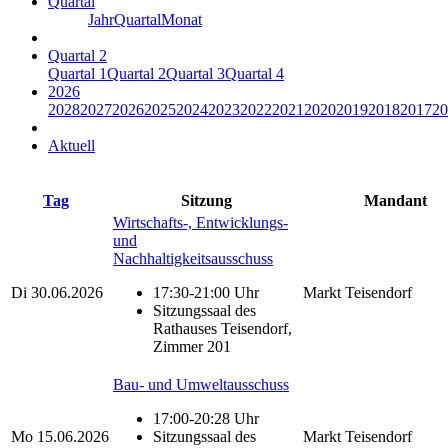
Quartal
Jahr
Quartal
Monat
Quartal 2
Quartal 1
Quartal 2
Quartal 3
Quartal 4
2026
2028
2027
2026
2025
2024
2023
2022
2021
2020
2019
2018
2017
20
Aktuell
Tag
Sitzung
Mandant
Wirtschafts-, Entwicklungs-
und
Nachhaltigkeitsausschuss
Di
30.06.2026
17:30-21:00 Uhr
Markt Teisendorf
Sitzungssaal des
Rathauses Teisendorf,
Zimmer 201
Bau- und Umweltausschuss
17:00-20:28 Uhr
Mo
15.06.2026
Sitzungssaal des
Markt Teisendorf