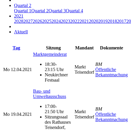
Quartal 2
Quartal 1
Quartal 2
Quartal 3
Quartal 4
2021
2028
2027
2026
2025
2024
2023
2022
2021
2020
2019
2018
2017
20
Aktuell
Tag
Sitzung
Mandant
Dokumente
Marktgemeinderat
18:30-
BM
Markt
Mo
12.04.2021
23:15 Uhr
Öffentliche
Teisendorf
Neukirchner
Bekanntmachung
Festsaal
Bau- und
Umweltausschuss
17:00-
BM
21:50 Uhr
Markt
Mo
19.04.2021
Öffentliche
Sitzungssaal
Teisendorf
Bekanntmachung
des Rathauses
Teisendorf,