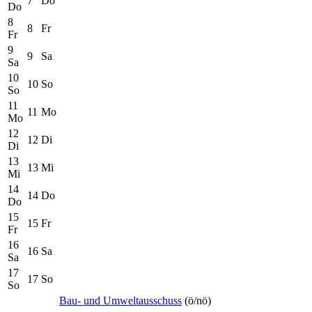
7
Do
Do
8
8
Fr
Fr
9
9
Sa
Sa
10
10
So
So
11
11
Mo
Mo
12
12
Di
Di
13
13
Mi
Mi
14
14
Do
Do
15
15
Fr
Fr
16
16
Sa
Sa
17
17
So
So
Bau- und Umweltausschuss
(ö/nö)