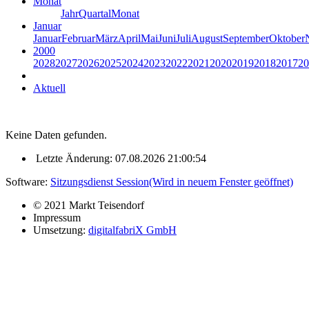
Monat
Jahr
Quartal
Monat
Januar
Januar
Februar
März
April
Mai
Juni
Juli
August
September
Oktober
2000
2028
2027
2026
2025
2024
2023
2022
2021
2020
2019
2018
2017
20
Aktuell
Keine Daten gefunden.
Letzte Änderung: 07.08.2026 21:00:54
Software:
Sitzungsdienst
Session
(Wird in neuem Fenster geöffnet)
© 2021 Markt Teisendorf
Impressum
Umsetzung:
digitalfabriX GmbH