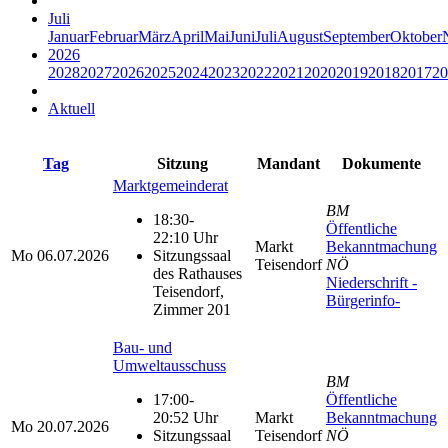
Juli
Januar
Februar
März
April
Mai
Juni
Juli
August
September
Oktober
2026
2028
2027
2026
2025
2024
2023
2022
2021
2020
2019
2018
2017
20
Aktuell
Tag
Sitzung
Mandant
Dokumente
Marktgemeinderat
BM
18:30-
Öffentliche
22:10 Uhr
Markt
Bekanntmachung
Mo
06.07.2026
Sitzungssaal
Teisendorf
NÖ
des Rathauses
Niederschrift -
Teisendorf,
Bürgerinfo-
Zimmer 201
Bau- und
Umweltausschuss
BM
17:00-
Öffentliche
20:52 Uhr
Markt
Bekanntmachung
Mo
20.07.2026
Sitzungssaal
Teisendorf
NÖ