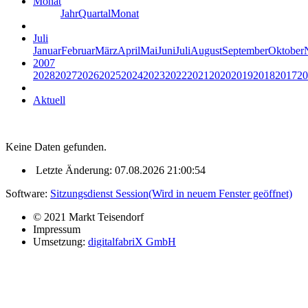
Monat
Jahr
Quartal
Monat
Juli
Januar
Februar
März
April
Mai
Juni
Juli
August
September
Oktober
2007
2028
2027
2026
2025
2024
2023
2022
2021
2020
2019
2018
2017
20
Aktuell
Keine Daten gefunden.
Letzte Änderung: 07.08.2026 21:00:54
Software:
Sitzungsdienst
Session
(Wird in neuem Fenster geöffnet)
© 2021 Markt Teisendorf
Impressum
Umsetzung:
digitalfabriX GmbH