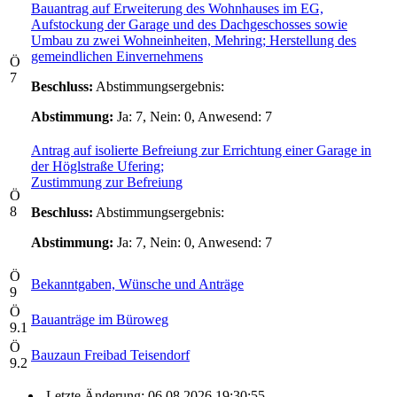
Bauantrag auf Erweiterung des Wohnhauses im EG,
Aufstockung der Garage und des Dachgeschosses sowie
Umbau zu zwei Wohneinheiten, Mehring; Herstellung des
gemeindlichen Einvernehmens
Ö
7
Beschluss:
Abstimmungsergebnis:
Abstimmung:
Ja: 7, Nein: 0, Anwesend: 7
Antrag auf isolierte Befreiung zur Errichtung einer Garage in
der Höglstraße Ufering;
Zustimmung zur Befreiung
Ö
8
Beschluss:
Abstimmungsergebnis:
Abstimmung:
Ja: 7, Nein: 0, Anwesend: 7
Ö
Bekanntgaben, Wünsche und Anträge
9
Ö
Bauanträge im Büroweg
9.1
Ö
Bauzaun Freibad Teisendorf
9.2
Letzte Änderung: 06.08.2026 19:30:55