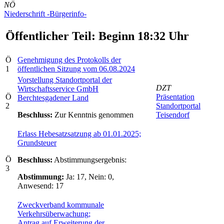
NÖ
Niederschrift -Bürgerinfo-
Öffentlicher Teil: Beginn 18:32 Uhr
Ö
Genehmigung des Protokolls der
1
öffentlichen Sitzung vom 06.08.2024
Vorstellung Standortportal der
DZT
Wirtschaftsservice GmbH
Ö
Präsentation
Berchtesgadener Land
2
Standortportal
Beschluss:
Zur Kenntnis genommen
Teisendorf
Erlass Hebesatzsatzung ab 01.01.2025;
Grundsteuer
Ö
Beschluss:
Abstimmungsergebnis:
3
Abstimmung:
Ja: 17, Nein: 0,
Anwesend: 17
Zweckverband kommunale
Verkehrsüberwachung;
Antrag auf Erweiterung der