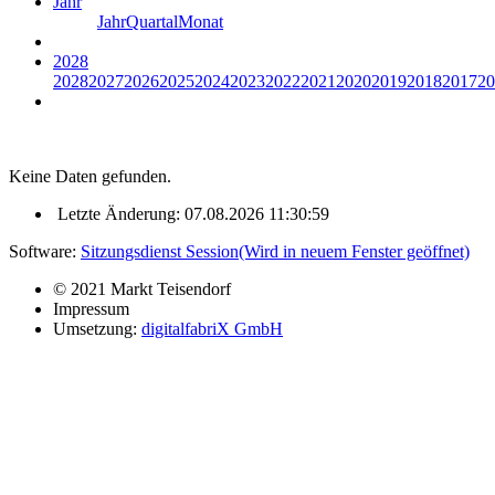
Jahr
Jahr
Quartal
Monat
2028
2028
2027
2026
2025
2024
2023
2022
2021
2020
2019
2018
2017
20
Keine Daten gefunden.
Letzte Änderung: 07.08.2026 11:30:59
Software:
Sitzungsdienst
Session
(Wird in neuem Fenster geöffnet)
© 2021 Markt Teisendorf
Impressum
Umsetzung:
digitalfabriX GmbH