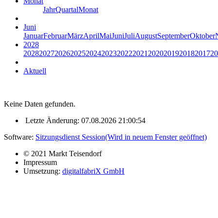
Monat
Jahr
Quartal
Monat
Juni
Januar
Februar
März
April
Mai
Juni
Juli
August
September
Oktober
2028
2028
2027
2026
2025
2024
2023
2022
2021
2020
2019
2018
2017
20
Aktuell
Keine Daten gefunden.
Letzte Änderung: 07.08.2026 21:00:54
Software:
Sitzungsdienst
Session
(Wird in neuem Fenster geöffnet)
© 2021 Markt Teisendorf
Impressum
Umsetzung:
digitalfabriX GmbH