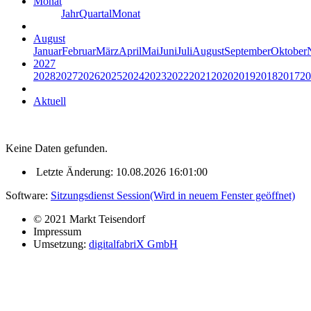
Monat
Jahr
Quartal
Monat
August
Januar
Februar
März
April
Mai
Juni
Juli
August
September
Oktober
2027
2028
2027
2026
2025
2024
2023
2022
2021
2020
2019
2018
2017
20
Aktuell
Keine Daten gefunden.
Letzte Änderung: 10.08.2026 16:01:00
Software:
Sitzungsdienst
Session
(Wird in neuem Fenster geöffnet)
© 2021 Markt Teisendorf
Impressum
Umsetzung:
digitalfabriX GmbH