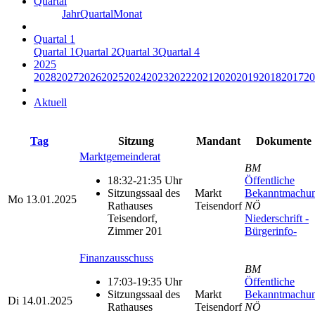
Quartal
Jahr
Quartal
Monat
Quartal 1
Quartal 1
Quartal 2
Quartal 3
Quartal 4
2025
2028
2027
2026
2025
2024
2023
2022
2021
2020
2019
2018
2017
20
Aktuell
Tag
Sitzung
Mandant
Dokumente
Marktgemeinderat
BM
18:32-21:35 Uhr
Öffentliche
Sitzungssaal des
Markt
Bekanntmachu
Mo
13.01.2025
Rathauses
Teisendorf
NÖ
Teisendorf,
Niederschrift -
Zimmer 201
Bürgerinfo-
Finanzausschuss
BM
17:03-19:35 Uhr
Öffentliche
Sitzungssaal des
Markt
Bekanntmachu
Di
14.01.2025
Rathauses
Teisendorf
NÖ