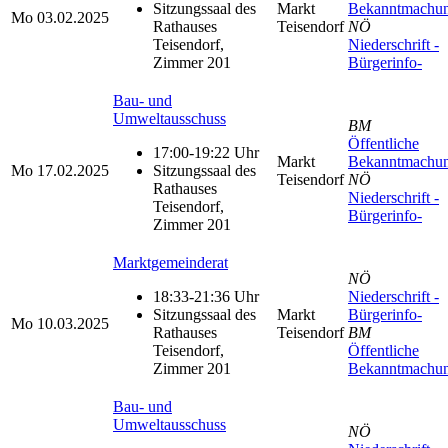
Sitzungssaal des
Markt
Bekanntmachu
Mo
03.02.2025
Rathauses
Teisendorf
NÖ
Teisendorf,
Niederschrift -
Zimmer 201
Bürgerinfo-
Bau- und
Umweltausschuss
BM
Öffentliche
17:00-19:22 Uhr
Markt
Bekanntmachu
Mo
17.02.2025
Sitzungssaal des
Teisendorf
NÖ
Rathauses
Niederschrift -
Teisendorf,
Bürgerinfo-
Zimmer 201
Marktgemeinderat
NÖ
18:33-21:36 Uhr
Niederschrift -
Sitzungssaal des
Markt
Bürgerinfo-
Mo
10.03.2025
Rathauses
Teisendorf
BM
Teisendorf,
Öffentliche
Zimmer 201
Bekanntmachu
Bau- und
Umweltausschuss
NÖ