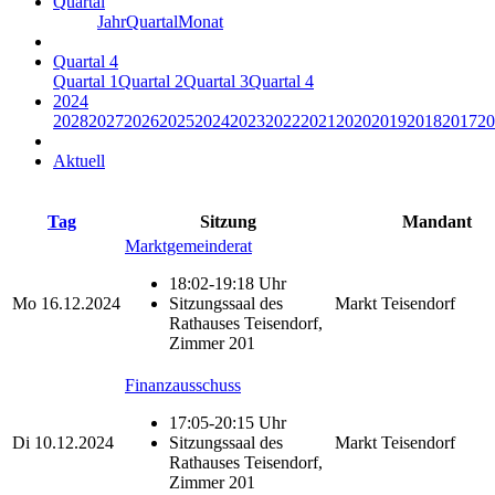
Quartal
Jahr
Quartal
Monat
Quartal 4
Quartal 1
Quartal 2
Quartal 3
Quartal 4
2024
2028
2027
2026
2025
2024
2023
2022
2021
2020
2019
2018
2017
20
Aktuell
Tag
Sitzung
Mandant
Marktgemeinderat
18:02-19:18 Uhr
Mo
16.12.2024
Sitzungssaal des
Markt Teisendorf
Rathauses Teisendorf,
Zimmer 201
Finanzausschuss
17:05-20:15 Uhr
Di
10.12.2024
Sitzungssaal des
Markt Teisendorf
Rathauses Teisendorf,
Zimmer 201