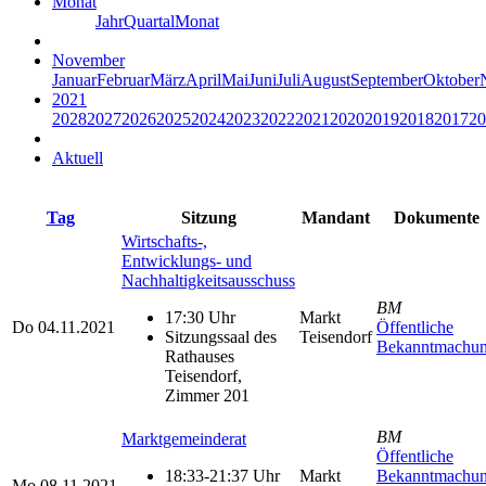
Monat
Jahr
Quartal
Monat
November
Januar
Februar
März
April
Mai
Juni
Juli
August
September
Oktober
2021
2028
2027
2026
2025
2024
2023
2022
2021
2020
2019
2018
2017
20
Aktuell
Tag
Sitzung
Mandant
Dokumente
Wirtschafts-,
Entwicklungs- und
Nachhaltigkeitsausschuss
BM
17:30 Uhr
Markt
Do
04.11.2021
Öffentliche
Sitzungssaal des
Teisendorf
Bekanntmachu
Rathauses
Teisendorf,
Zimmer 201
BM
Marktgemeinderat
Öffentliche
18:33-21:37 Uhr
Markt
Bekanntmachu
Mo
08.11.2021