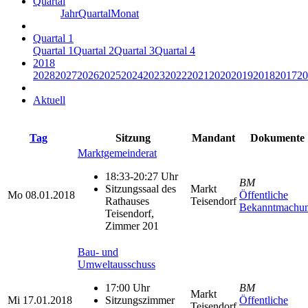
Quartal
Jahr
Quartal
Monat
Quartal 1
Quartal 1
Quartal 2
Quartal 3
Quartal 4
2018
2028
2027
2026
2025
2024
2023
2022
2021
2020
2019
2018
2017
20
Aktuell
Tag
Sitzung
Mandant
Dokumente
Marktgemeinderat
18:33-20:27 Uhr
BM
Sitzungssaal des
Markt
Mo
08.01.2018
Öffentliche
Rathauses
Teisendorf
Bekanntmachu
Teisendorf,
Zimmer 201
Bau- und
Umweltausschuss
17:00 Uhr
BM
Markt
Mi
17.01.2018
Sitzungszimmer
Öffentliche
Teisendorf