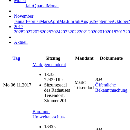
Monat
Jahr
Quartal
Monat
November
Januar
Februar
März
April
Mai
Juni
Juli
August
September
Oktober
2017
2028
2027
2026
2025
2024
2023
2022
2021
2020
2019
2018
2017
20
Aktuell
Tag
Sitzung
Mandant
Dokumente
Marktgemeinderat
18:32-
22:09 Uhr
BM
Markt
Mo
06.11.2017
Sitzungssaal
Öffentliche
Teisendorf
des Rathauses
Bekanntmachung
Teisendorf,
Zimmer 201
Bau- und
Umweltausschuss
18:00-
BM