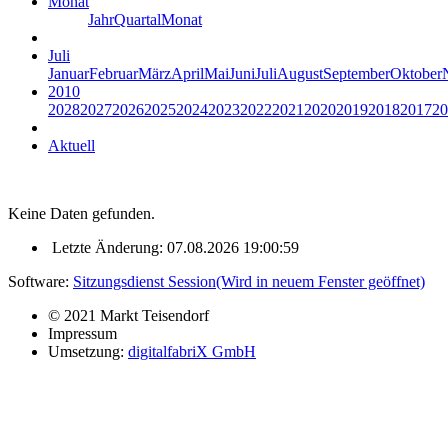
Monat
Jahr
Quartal
Monat
Juli
Januar
Februar
März
April
Mai
Juni
Juli
August
September
Oktober
2010
2028
2027
2026
2025
2024
2023
2022
2021
2020
2019
2018
2017
20
Aktuell
Keine Daten gefunden.
Letzte Änderung: 07.08.2026 19:00:59
Software:
Sitzungsdienst
Session
(Wird in neuem Fenster geöffnet)
© 2021 Markt Teisendorf
Impressum
Umsetzung:
digitalfabriX GmbH