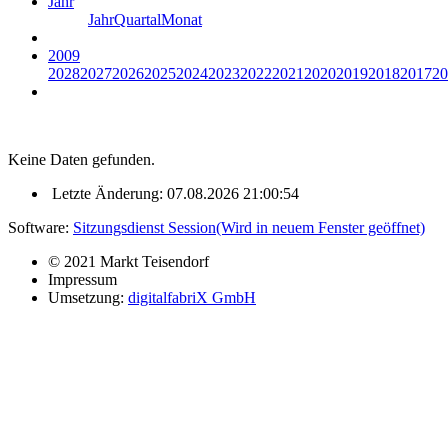
Jahr
Jahr
Quartal
Monat
2009
2028
2027
2026
2025
2024
2023
2022
2021
2020
2019
2018
2017
20
Keine Daten gefunden.
Letzte Änderung: 07.08.2026 21:00:54
Software:
Sitzungsdienst
Session
(Wird in neuem Fenster geöffnet)
© 2021 Markt Teisendorf
Impressum
Umsetzung:
digitalfabriX GmbH