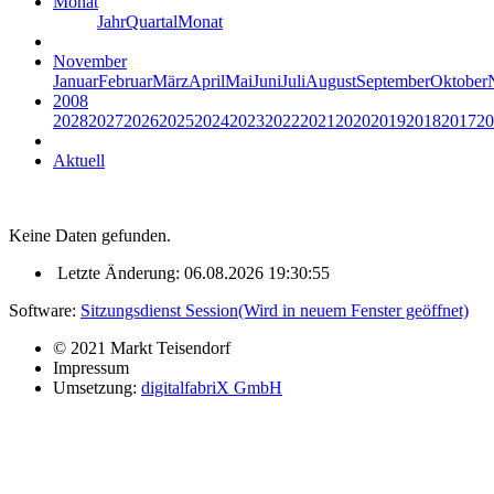
Monat
Jahr
Quartal
Monat
November
Januar
Februar
März
April
Mai
Juni
Juli
August
September
Oktober
2008
2028
2027
2026
2025
2024
2023
2022
2021
2020
2019
2018
2017
20
Aktuell
Keine Daten gefunden.
Letzte Änderung: 06.08.2026 19:30:55
Software:
Sitzungsdienst
Session
(Wird in neuem Fenster geöffnet)
© 2021 Markt Teisendorf
Impressum
Umsetzung:
digitalfabriX GmbH