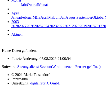
Monat
Jahr
Quartal
Monat
April
Januar
Februar
März
April
Mai
Juni
Juli
August
September
Oktober
2003
2028
2027
2026
2025
2024
2023
2022
2021
2020
2019
2018
2017
20
Aktuell
Keine Daten gefunden.
Letzte Änderung: 07.08.2026 21:00:54
Software:
Sitzungsdienst
Session
(Wird in neuem Fenster geöffnet)
© 2021 Markt Teisendorf
Impressum
Umsetzung:
digitalfabriX GmbH