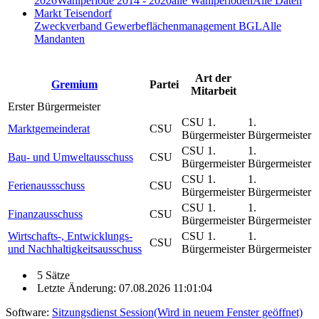
2026
Wahlperiode 2014 - 2020
alle Wahlperioden
Alle Daten
Markt Teisendorf
Zweckverband Gewerbeflächenmanagement BGL
Alle
Mandanten
Art der
Gremium
Partei
Mitarbeit
Erster Bürgermeister
CSU 1.
1.
Marktgemeinderat
CSU
Bürgermeister
Bürgermeister
CSU 1.
1.
Bau- und Umweltausschuss
CSU
Bürgermeister
Bürgermeister
CSU 1.
1.
Ferienaussschuss
CSU
Bürgermeister
Bürgermeister
CSU 1.
1.
Finanzausschuss
CSU
Bürgermeister
Bürgermeister
Wirtschafts-, Entwicklungs-
CSU 1.
1.
CSU
und Nachhaltigkeitsausschuss
Bürgermeister
Bürgermeister
5 Sätze
Letzte Änderung: 07.08.2026 11:01:04
Software:
Sitzungsdienst
Session
(Wird in neuem Fenster geöffnet)