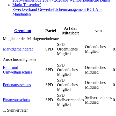
2026
Wahlperiode 2014 - 2020
alle Wahlperioden
Alle Daten
Markt Teisendorf
Zweckverband Gewerbeflächenmanagement BGL
Alle
Mandanten
Art der
Gremium
Partei
von
Mitarbeit
Mitglieder des Marktgemeinderates
SPD
Ordentliches
Marktgemeinderat
SPD
Ordentliches
0
Mitglied
Mitglied
Ausschussmitglieder
SPD
Bau- und
Ordentliches
SPD
Ordentliches
0
Umweltausschuss
Mitglied
Mitglied
SPD
Ordentliches
Ferienaussschuss
SPD
Ordentliches
0
Mitglied
Mitglied
SPD
Stellvertretendes
Finanzausschuss
SPD
Stellvertretendes
0
Mitglied
Mitglied
1. Stellvertreter