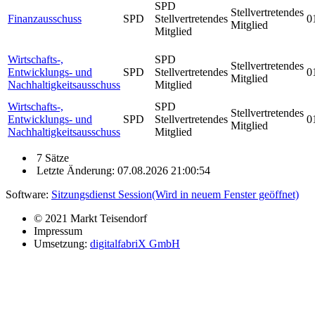
SPD
Stellvertretendes
Finanzausschuss
SPD
Stellvertretendes
0
Mitglied
Mitglied
Wirtschafts-,
SPD
Stellvertretendes
Entwicklungs- und
SPD
Stellvertretendes
0
Mitglied
Nachhaltigkeitsausschuss
Mitglied
Wirtschafts-,
SPD
Stellvertretendes
Entwicklungs- und
SPD
Stellvertretendes
0
Mitglied
Nachhaltigkeitsausschuss
Mitglied
7 Sätze
Letzte Änderung: 07.08.2026 21:00:54
Software:
Sitzungsdienst
Session
(Wird in neuem Fenster geöffnet)
© 2021 Markt Teisendorf
Impressum
Umsetzung:
digitalfabriX GmbH