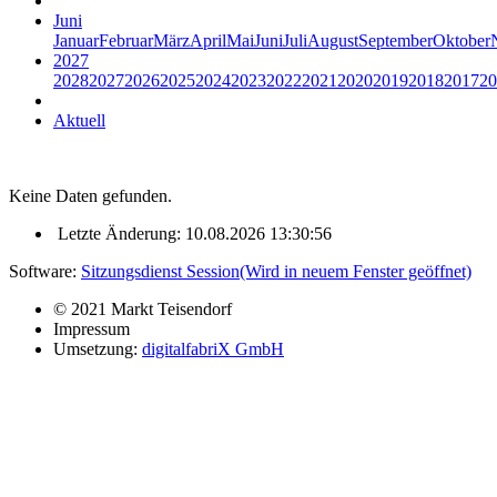
Juni
Januar
Februar
März
April
Mai
Juni
Juli
August
September
Oktober
2027
2028
2027
2026
2025
2024
2023
2022
2021
2020
2019
2018
2017
20
Aktuell
Keine Daten gefunden.
Letzte Änderung: 10.08.2026 13:30:56
Software:
Sitzungsdienst
Session
(Wird in neuem Fenster geöffnet)
© 2021 Markt Teisendorf
Impressum
Umsetzung:
digitalfabriX GmbH