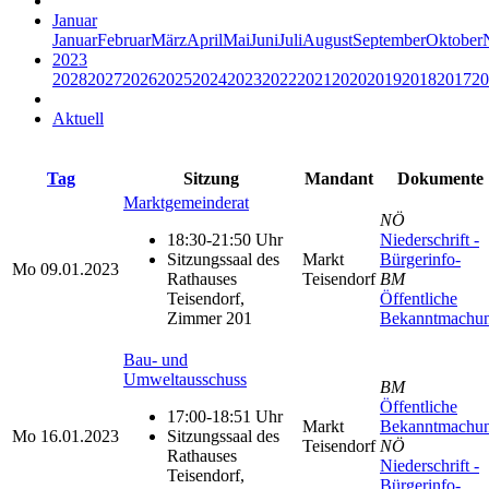
Januar
Januar
Februar
März
April
Mai
Juni
Juli
August
September
Oktober
2023
2028
2027
2026
2025
2024
2023
2022
2021
2020
2019
2018
2017
20
Aktuell
Tag
Sitzung
Mandant
Dokumente
Marktgemeinderat
NÖ
18:30-21:50 Uhr
Niederschrift -
Sitzungssaal des
Markt
Bürgerinfo-
Mo
09.01.2023
Rathauses
Teisendorf
BM
Teisendorf,
Öffentliche
Zimmer 201
Bekanntmachu
Bau- und
Umweltausschuss
BM
Öffentliche
17:00-18:51 Uhr
Markt
Bekanntmachu
Mo
16.01.2023
Sitzungssaal des
Teisendorf
NÖ
Rathauses
Niederschrift -
Teisendorf,
Bürgerinfo-