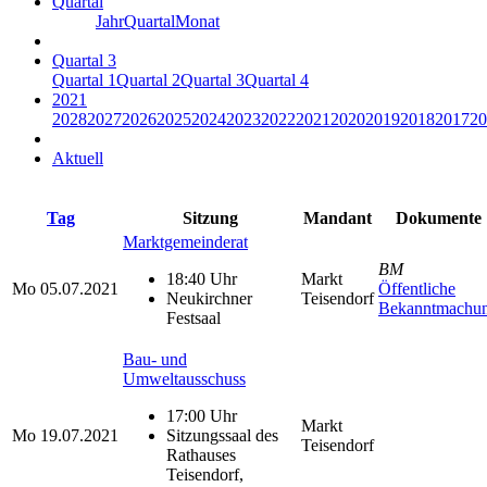
Quartal
Jahr
Quartal
Monat
Quartal 3
Quartal 1
Quartal 2
Quartal 3
Quartal 4
2021
2028
2027
2026
2025
2024
2023
2022
2021
2020
2019
2018
2017
20
Aktuell
Tag
Sitzung
Mandant
Dokumente
Marktgemeinderat
BM
18:40 Uhr
Markt
Mo
05.07.2021
Öffentliche
Neukirchner
Teisendorf
Bekanntmachu
Festsaal
Bau- und
Umweltausschuss
17:00 Uhr
Markt
Mo
19.07.2021
Sitzungssaal des
Teisendorf
Rathauses
Teisendorf,