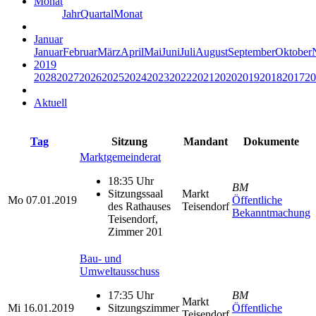
Monat
Jahr
Quartal
Monat
Januar
Januar
Februar
März
April
Mai
Juni
Juli
August
September
Oktober
2019
2028
2027
2026
2025
2024
2023
2022
2021
2020
2019
2018
2017
20
Aktuell
Tag
Sitzung
Mandant
Dokumente
Marktgemeinderat
18:35 Uhr
BM
Sitzungssaal
Markt
Mo
07.01.2019
Öffentliche
des Rathauses
Teisendorf
Bekanntmachung
Teisendorf,
Zimmer 201
Bau- und
Umweltausschuss
17:35 Uhr
BM
Markt
Mi
16.01.2019
Sitzungszimmer
Öffentliche
Teisendorf