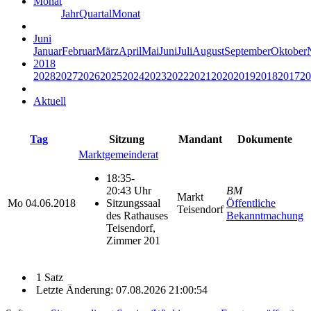
Monat
Jahr
Quartal
Monat
Juni
Januar
Februar
März
April
Mai
Juni
Juli
August
September
Oktober
2018
2028
2027
2026
2025
2024
2023
2022
2021
2020
2019
2018
2017
20
Aktuell
Tag
Sitzung
Mandant
Dokumente
Marktgemeinderat
18:35-
20:43 Uhr
BM
Markt
Mo
04.06.2018
Sitzungssaal
Öffentliche
Teisendorf
des Rathauses
Bekanntmachung
Teisendorf,
Zimmer 201
1 Satz
Letzte Änderung: 07.08.2026 21:00:54