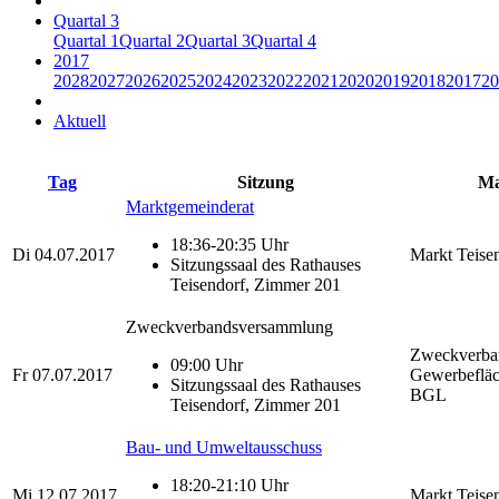
Quartal 3
Quartal 1
Quartal 2
Quartal 3
Quartal 4
2017
2028
2027
2026
2025
2024
2023
2022
2021
2020
2019
2018
2017
20
Aktuell
Tag
Sitzung
Ma
Marktgemeinderat
18:36-20:35 Uhr
Di
04.07.2017
Markt Teise
Sitzungssaal des Rathauses
Teisendorf, Zimmer 201
Zweckverbandsversammlung
Zweckverba
09:00 Uhr
Fr
07.07.2017
Gewerbeflä
Sitzungssaal des Rathauses
BGL
Teisendorf, Zimmer 201
Bau- und Umweltausschuss
18:20-21:10 Uhr
Mi
12.07.2017
Markt Teise