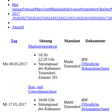
Mai
Januar
Februar
März
April
Mai
Juni
Juli
August
September
Oktober
2017
2028
2027
2026
2025
2024
2023
2022
2021
2020
2019
2018
2017
20
Aktuell
Tag
Sitzung
Mandant
Dokumente
Marktgemeinderat
18:30-
22:29 Uhr
BM
Markt
Mo
08.05.2017
Sitzungssaal
Öffentliche
Teisendorf
des Rathauses
Bekanntmachung
Teisendorf,
Zimmer 201
Bau- und
Umweltausschuss
18:00 Uhr
BM
Markt
Mi
17.05.2017
Sitzungssaal
Öffentliche
Teisendorf
des Rathauses
Bekanntmachung