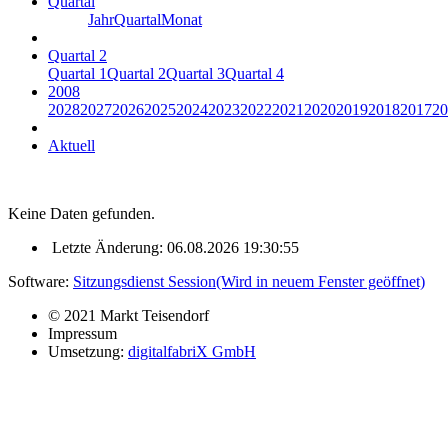
Quartal
Jahr
Quartal
Monat
Quartal 2
Quartal 1
Quartal 2
Quartal 3
Quartal 4
2008
2028
2027
2026
2025
2024
2023
2022
2021
2020
2019
2018
2017
20
Aktuell
Keine Daten gefunden.
Letzte Änderung: 06.08.2026 19:30:55
Software:
Sitzungsdienst
Session
(Wird in neuem Fenster geöffnet)
© 2021 Markt Teisendorf
Impressum
Umsetzung:
digitalfabriX GmbH