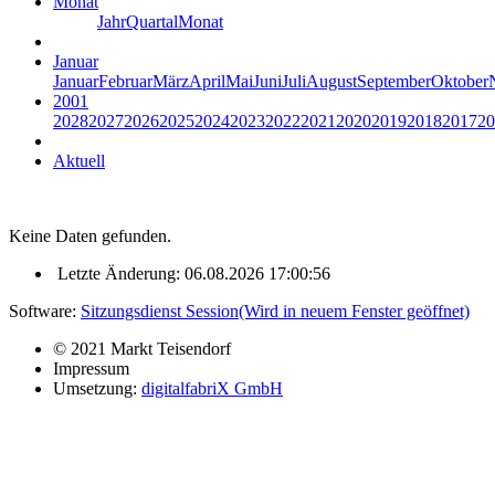
Monat
Jahr
Quartal
Monat
Januar
Januar
Februar
März
April
Mai
Juni
Juli
August
September
Oktober
2001
2028
2027
2026
2025
2024
2023
2022
2021
2020
2019
2018
2017
20
Aktuell
Keine Daten gefunden.
Letzte Änderung: 06.08.2026 17:00:56
Software:
Sitzungsdienst
Session
(Wird in neuem Fenster geöffnet)
© 2021 Markt Teisendorf
Impressum
Umsetzung:
digitalfabriX GmbH