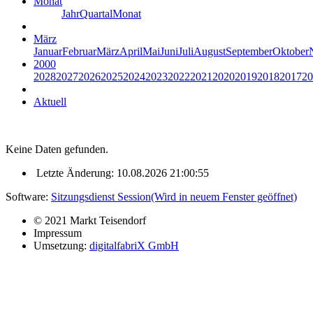
Monat
Jahr
Quartal
Monat
März
Januar
Februar
März
April
Mai
Juni
Juli
August
September
Oktober
2000
2028
2027
2026
2025
2024
2023
2022
2021
2020
2019
2018
2017
20
Aktuell
Keine Daten gefunden.
Letzte Änderung: 10.08.2026 21:00:55
Software:
Sitzungsdienst
Session
(Wird in neuem Fenster geöffnet)
© 2021 Markt Teisendorf
Impressum
Umsetzung:
digitalfabriX GmbH