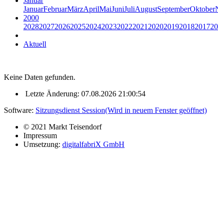
Januar
Januar
Februar
März
April
Mai
Juni
Juli
August
September
Oktober
2000
2028
2027
2026
2025
2024
2023
2022
2021
2020
2019
2018
2017
20
Aktuell
Keine Daten gefunden.
Letzte Änderung: 07.08.2026 21:00:54
Software:
Sitzungsdienst
Session
(Wird in neuem Fenster geöffnet)
© 2021 Markt Teisendorf
Impressum
Umsetzung:
digitalfabriX GmbH