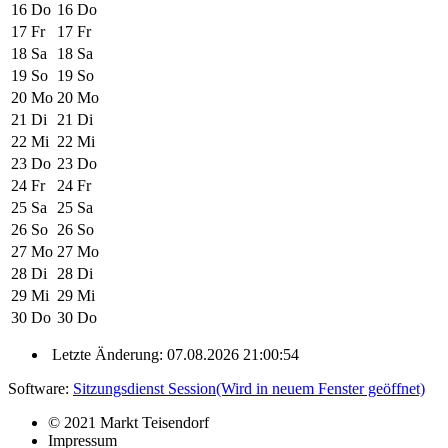
16
Do
16
Do
17
Fr
17
Fr
18
Sa
18
Sa
19
So
19
So
20
Mo
20
Mo
21
Di
21
Di
22
Mi
22
Mi
23
Do
23
Do
24
Fr
24
Fr
25
Sa
25
Sa
26
So
26
So
27
Mo
27
Mo
28
Di
28
Di
29
Mi
29
Mi
30
Do
30
Do
Letzte Änderung: 07.08.2026 21:00:54
Software:
Sitzungsdienst
Session
(Wird in neuem Fenster geöffnet)
© 2021 Markt Teisendorf
Impressum