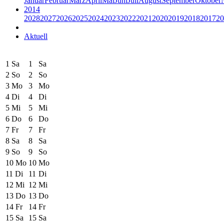
Januar
Februar
März
April
Mai
Juni
Juli
August
September
Oktober
2014
2028
2027
2026
2025
2024
2023
2022
2021
2020
2019
2018
2017
20
Aktuell
1
Sa
1
Sa
2
So
2
So
3
Mo
3
Mo
4
Di
4
Di
5
Mi
5
Mi
6
Do
6
Do
7
Fr
7
Fr
8
Sa
8
Sa
9
So
9
So
10
Mo
10
Mo
11
Di
11
Di
12
Mi
12
Mi
13
Do
13
Do
14
Fr
14
Fr
15
Sa
15
Sa