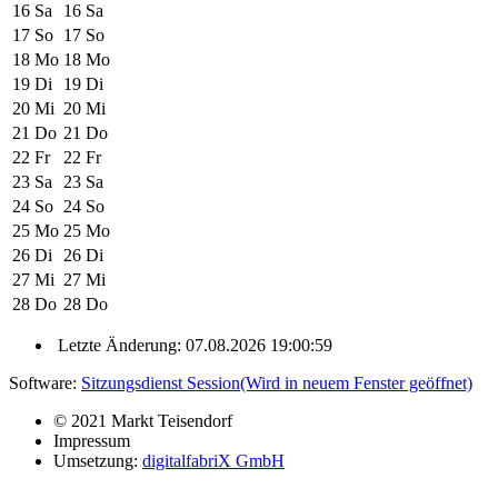
16
Sa
16
Sa
17
So
17
So
18
Mo
18
Mo
19
Di
19
Di
20
Mi
20
Mi
21
Do
21
Do
22
Fr
22
Fr
23
Sa
23
Sa
24
So
24
So
25
Mo
25
Mo
26
Di
26
Di
27
Mi
27
Mi
28
Do
28
Do
Letzte Änderung: 07.08.2026 19:00:59
Software:
Sitzungsdienst
Session
(Wird in neuem Fenster geöffnet)
© 2021 Markt Teisendorf
Impressum
Umsetzung:
digitalfabriX GmbH