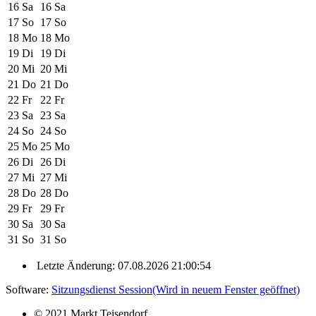
16
Sa
16
Sa
17
So
17
So
18
Mo
18
Mo
19
Di
19
Di
20
Mi
20
Mi
21
Do
21
Do
22
Fr
22
Fr
23
Sa
23
Sa
24
So
24
So
25
Mo
25
Mo
26
Di
26
Di
27
Mi
27
Mi
28
Do
28
Do
29
Fr
29
Fr
30
Sa
30
Sa
31
So
31
So
Letzte Änderung: 07.08.2026 21:00:54
Software:
Sitzungsdienst
Session
(Wird in neuem Fenster geöffnet)
© 2021 Markt Teisendorf