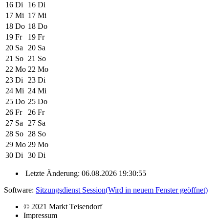
16
Di
16
Di
17
Mi
17
Mi
18
Do
18
Do
19
Fr
19
Fr
20
Sa
20
Sa
21
So
21
So
22
Mo
22
Mo
23
Di
23
Di
24
Mi
24
Mi
25
Do
25
Do
26
Fr
26
Fr
27
Sa
27
Sa
28
So
28
So
29
Mo
29
Mo
30
Di
30
Di
Letzte Änderung: 06.08.2026 19:30:55
Software:
Sitzungsdienst
Session
(Wird in neuem Fenster geöffnet)
© 2021 Markt Teisendorf
Impressum