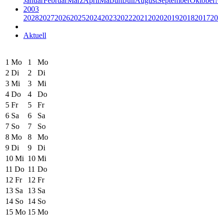
Januar
Februar
März
April
Mai
Juni
Juli
August
September
Oktober
2003
2028
2027
2026
2025
2024
2023
2022
2021
2020
2019
2018
2017
20
Aktuell
1
Mo
1
Mo
2
Di
2
Di
3
Mi
3
Mi
4
Do
4
Do
5
Fr
5
Fr
6
Sa
6
Sa
7
So
7
So
8
Mo
8
Mo
9
Di
9
Di
10
Mi
10
Mi
11
Do
11
Do
12
Fr
12
Fr
13
Sa
13
Sa
14
So
14
So
15
Mo
15
Mo