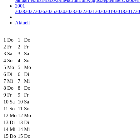
Januar
Februar
März
April
Mai
Juni
Juli
August
September
Oktober
2001
2028
2027
2026
2025
2024
2023
2022
2021
2020
2019
2018
2017
20
Aktuell
1
Do
1
Do
2
Fr
2
Fr
3
Sa
3
Sa
4
So
4
So
5
Mo
5
Mo
6
Di
6
Di
7
Mi
7
Mi
8
Do
8
Do
9
Fr
9
Fr
10
Sa
10
Sa
11
So
11
So
12
Mo
12
Mo
13
Di
13
Di
14
Mi
14
Mi
15
Do
15
Do