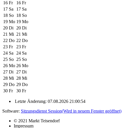
16
Fr
16
Fr
17
Sa
17
Sa
18
So
18
So
19
Mo
19
Mo
20
Di
20
Di
21
Mi
21
Mi
22
Do
22
Do
23
Fr
23
Fr
24
Sa
24
Sa
25
So
25
So
26
Mo
26
Mo
27
Di
27
Di
28
Mi
28
Mi
29
Do
29
Do
30
Fr
30
Fr
Letzte Änderung: 07.08.2026 21:00:54
Software:
Sitzungsdienst
Session
(Wird in neuem Fenster geöffnet)
© 2021 Markt Teisendorf
Impressum