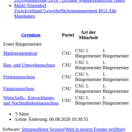
2026
Wahlperiode 2014 - 2020
alle Wahlperioden
Alle Daten
Markt Teisendorf
Zweckverband Gewerbeflächenmanagement BGL
Alle
Mandanten
Art der
Gremium
Partei
Mitarbeit
Erster Bürgermeister
CSU 1.
1.
Marktgemeinderat
CSU
Bürgermeister
Bürgermeister
CSU 1.
1.
Bau- und Umweltausschuss
CSU
Bürgermeister
Bürgermeister
CSU 1.
1.
Ferienaussschuss
CSU
Bürgermeister
Bürgermeister
CSU 1.
1.
Finanzausschuss
CSU
Bürgermeister
Bürgermeister
Wirtschafts-, Entwicklungs-
CSU 1.
1.
CSU
und Nachhaltigkeitsausschuss
Bürgermeister
Bürgermeister
5 Sätze
Letzte Änderung: 06.08.2026 10:30:55
Software:
Sitzungsdienst
Session
(Wird in neuem Fenster geöffnet)